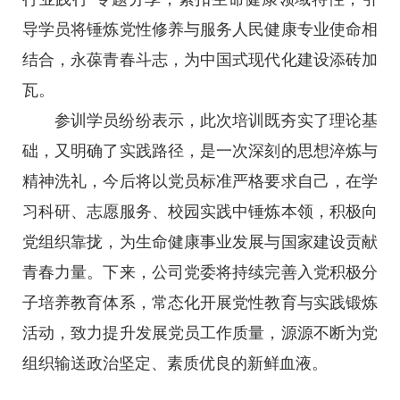
导学员将锤炼党性修养与服务人民健康专业使命相
结合，永葆青春斗志，为中国式现代化建设添砖加
瓦。
参训学员纷纷表示，此次培训既夯实了理论基
础，又明确了实践路径，是一次深刻的思想淬炼与
精神洗礼，今后将以党员标准严格要求自己，在学
习科研、志愿服务、校园实践中锤炼本领，积极向
党组织靠拢，为生命健康事业发展与国家建设贡献
青春力量。下来，公司党委将持续完善入党积极分
子培养教育体系，常态化开展党性教育与实践锻炼
活动，致力提升发展党员工作质量，源源不断为党
组织输送政治坚定、素质优良的新鲜血液。