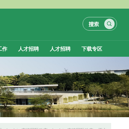
工作
人才招聘
人才招聘
下载专区