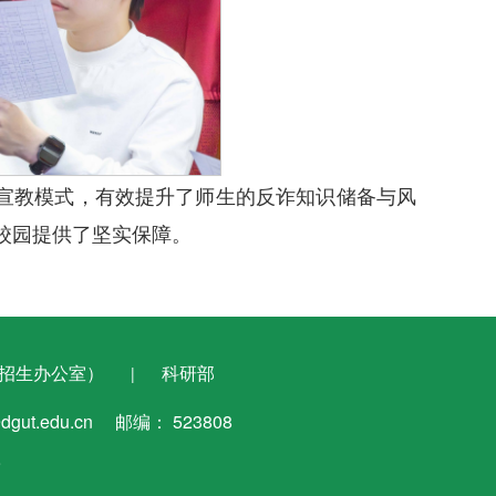
化宣教模式，有效提升了师生的反诈知识储备与风
校园提供了坚实保障。
招生办公室）
科研部
|
t.edu.cn 邮编： 523808
9