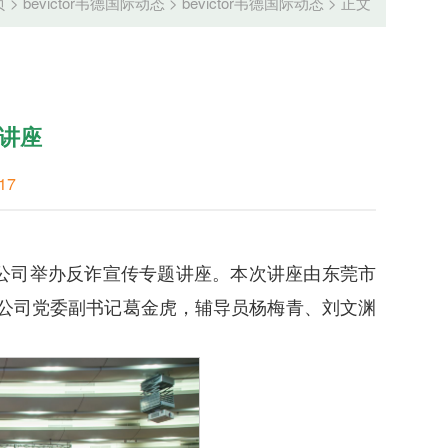
页
>
bevictor韦德国际动态
>
bevictor韦德国际动态
> 正文
讲座
17
，公司举办反诈宣传专题讲座。本次讲座由东莞市
公司党委副书记葛金虎，辅导员杨梅青、刘文渊