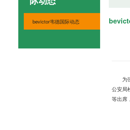
际动态
bevi
bevictor韦德国际动态
为
公安局
等出席