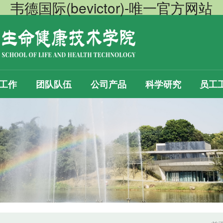
韦德国际(bevictor)-唯一官方网站
工作
团队队伍
公司产品
科学研究
员工