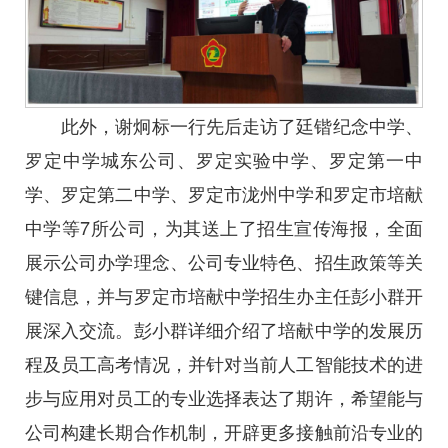
此外，谢炯标一行先后走访了廷锴纪念中学、
罗定中学城东公司、罗定实验中学、罗定第一中
学、罗定第二中学、罗定市泷州中学和罗定市培献
中学等7所公司，为其送上了招生宣传海报，全面
展示公司办学理念、公司专业特色、招生政策等关
键信息，并与罗定市培献中学招生办主任彭小群开
展深入交流。彭小群详细介绍了培献中学的发展历
程及员工高考情况，并针对当前人工智能技术的进
步与应用对员工的专业选择表达了期许，希望能与
公司构建长期合作机制，开辟更多接触前沿专业的