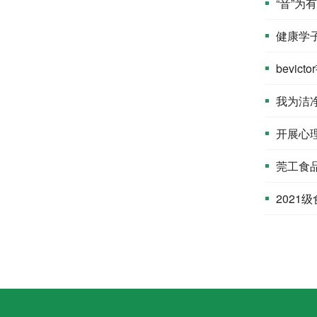
“音”为
健康学子
bevi
我为洁
开展心
莞工食
2021