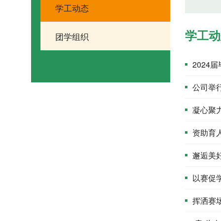
学工动态
学工动
团学组织
2024
公司举行
凝心聚力
资助育
邂逅美
以赛促
挥洒赛场