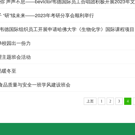
有你 声声不息——bevictor韦德国际员工合唱团积极开展2023年
 “研”续未来——2023年考研分享会顺利举行
ctor韦德国际组织员工开展申请哈佛大学《生物化学》国际课程项目
净校园出一份力
理主题班会活动
品暖冬至
级食品质量与安全一班学风建设班会
上页
1
2
3
4