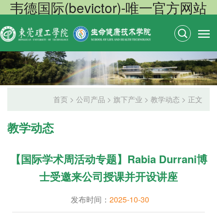
韦德国际(bevictor)-唯一官方网站
首页
>
公司产品
>
旗下产业
>
教学动态
> 正文
教学动态
【国际学术周活动专题】Rabia Durrani博
士受邀来公司授课并开设讲座
发布时间：
2025-10-30